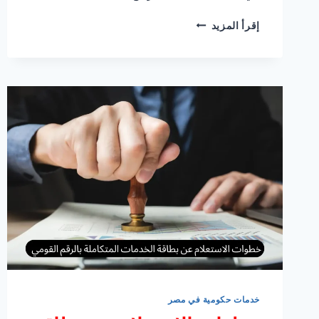
اسعار
إقرأ المزيد
شحن
البريد
المصرى
و
شروط
و
مدة
التوصيل
خدمات حكومية في مصر